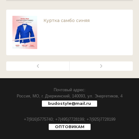
Куртка самбо синяя
Почтовый адрес:
Россия, МО, г. Дзержинский, 140093, ул. Энергетиков, 4
budostyle@mail.ru
+7(916)5775740;
+7(495)7728199;
+7(925)7728199
ОПТОВИКАМ