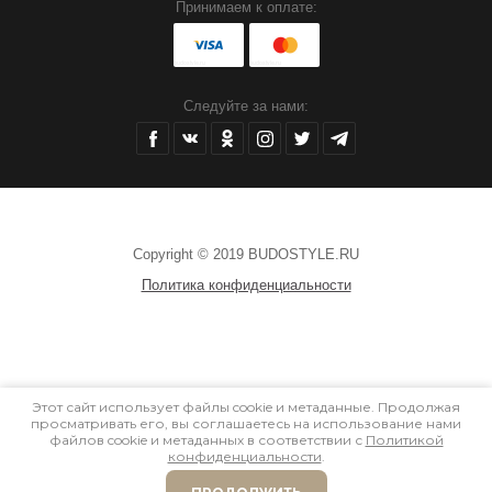
Принимаем к оплате:
Следуйте за нами:
Copyright © 2019 BUDOSTYLE.RU
Политика конфиденциальности
Этот сайт использует файлы cookie и метаданные. Продолжая
просматривать его, вы соглашаетесь на использование нами
файлов cookie и метаданных в соответствии с
Политикой
конфиденциальности
.
, megagroup.ru
создать интернет магазин