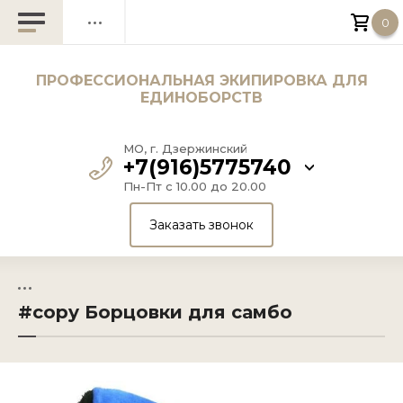
0
Назад
Куртки для самбо
Главная
ПРОФЕССИОНАЛЬНАЯ ЭКИПИРОВКА ДЛЯ
ЕДИНОБОРСТВ
О компании
Шорты для самбо
МО, г. Дзержинский
Оплата и доставка
+7(916)5775740
Борцовки для самбо
Пн-Пт с 10.00 до 20.00
Напишите нам
Заказать звонок
Как подобрать размер
Контакты
+7(916)5775740
#copy Борцовки для самбо
+7(495)7728199
+7(925)7728199